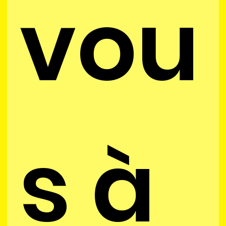
vou
s à 